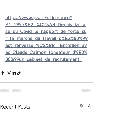
https://www.jss.fr/article.awp?
P1=2997&P2=%C2%AB_Depuis_la_cri
se_du_Covid_le_rapport_de_force_su
r_le_marche_du_travail_s%E2%80%99
est_renverse_%C2%BB__Entretien_av
ec_Claude_Calmon_fondateur_d%E2%
80%99un_cabinet_de_recrutement_
See All
Recent Posts